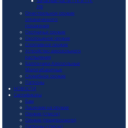
Запасные части ТТК и ТТК
ДФ
Огнестрельное оружие
ограниченного
поражения
Охотничье оружие
Охолощеное оружие
Спортивное оружие
Устройство аэрозольного
распыления
Баллончики Аэрозольные
Малогабаритные
Служебное оружие
Патроны
НОВОСТИ
Сертификаты
Бам
Лицензии на оружие
Оружие (список)
Оружие (предпросмотр)
Патроны (список)