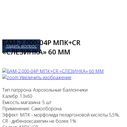
БАМ-2.000-04Р МПК+CR
Задать вопрос
«СЛЕЗИНКА» 60 ММ
Увеличить изображение
Тип патррона
:
Аэрозольные баллончики
Калибр
:
13х60
Емкость магазина
:
5 шт
Применение
:
Самооборона
Эффект
:
МПК - морфолида пеларгоновой кислоты 5,5%,
CR - дибензоксазепин не более 1%