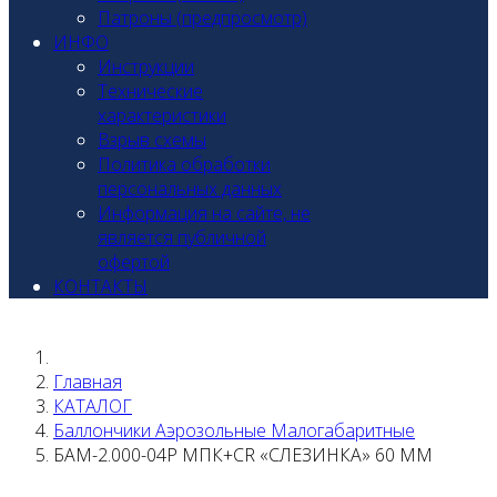
Патроны (предпросмотр)
ИНФО
Инструкции
Технические
характеристики
Взрыв схемы
Политика обработки
персональных данных
Информация на сайте, не
является публичной
офертой
КОНТАКТЫ
Главная
КАТАЛОГ
Баллончики Аэрозольные Малогабаритные
БАМ-2.000-04Р МПК+CR «СЛЕЗИНКА» 60 ММ