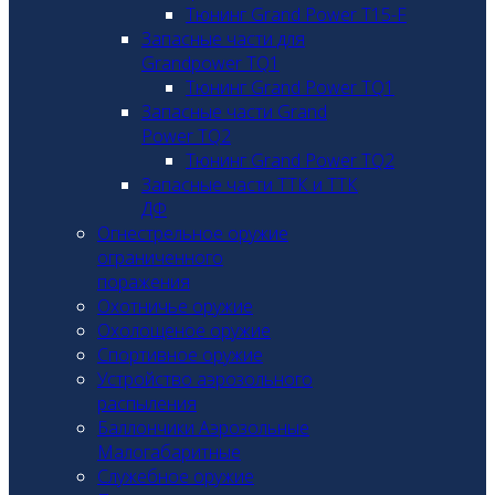
Тюнинг Grand Power T15-F
Запасные части для
Grandpower TQ1
Тюнинг Grand Power TQ1
Запасные части Grand
Power TQ2
Тюнинг Grand Power TQ2
Запасные части ТТК и ТТК
ДФ
Огнестрельное оружие
ограниченного
поражения
Охотничье оружие
Охолощеное оружие
Спортивное оружие
Устройство аэрозольного
распыления
Баллончики Аэрозольные
Малогабаритные
Служебное оружие