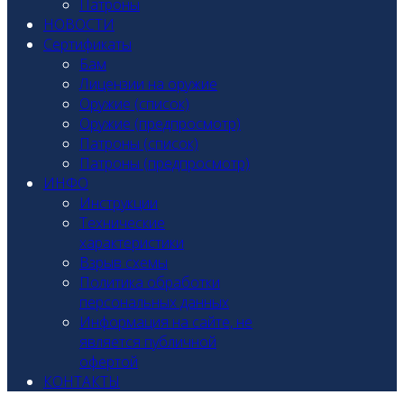
Патроны
НОВОСТИ
Сертификаты
Бам
Лицензии на оружие
Оружие (список)
Оружие (предпросмотр)
Патроны (список)
Патроны (предпросмотр)
ИНФО
Инструкции
Технические
характеристики
Взрыв схемы
Политика обработки
персональных данных
Информация на сайте, не
является публичной
офертой
КОНТАКТЫ