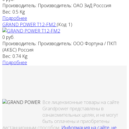
Производитель:
Производитель: ОАО ЗиД Росссия
Вес:
0.5 Kg
Подробнее
GRAND POWER T12-FM2
(Код:
1
)
0 руб.
Производитель:
Производитель: ООО Фортуна / ПКП
(АКБС) Россия
Вес:
0.74 Kg
Подробнее
Все лицензионные товары на сайте
Grandpower представлены в
ознакомительных целях, и не могут
быть оплачены и приобретены
дистанционным способом.
Информация на сайте, не