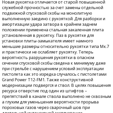
Новая рукоятка отличается от старой повышенной
служебной прочностью за счет замены отдельной
подвижной спусковой скобы на монолитную
выполненную заедино с рукояткой. Для разборки и
амортизации удара затвора в крайнем заднем
положении применена стальная закаленная плита
установленная в рукоятку. Паз в рукоятке для
установки плиты-замыкателя имеет намного
меньшие размеры относительно рукоятки типа Мк.7
и практически не ослабляет рукоятку. Теперь
вероятность разрушения рукоятки в опасном
сечении спусковой скобы сведена к минимуму даже
при стрельбе с нарушением условий эксплуатации
пистолета как это изредка случалось с пистолетами
Grand Power Т12-FM1. Также конструктивной
модернизации подвергся и ствол. В целях повышения
ресурса отверстие под один из штифтов –
препятствий в канале ствола выполнено не сквозным
а глухим для уменьшения вероятности прорыва
пороховых газов через сварочный шов при
длительной интенсивной эксплуатации.