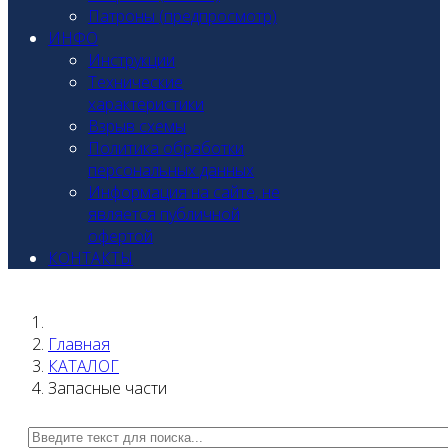
Патроны (предпросмотр)
ИНФО
Инструкции
Технические
характеристики
Взрыв схемы
Политика обработки
персональных данных
Информация на сайте, не
является публичной
офертой
КОНТАКТЫ
Главная
КАТАЛОГ
Запасные части