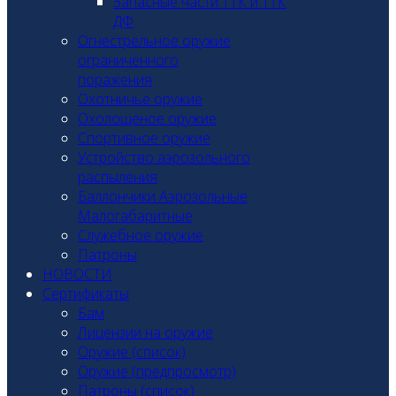
Запасные части ТТК и ТТК
ДФ
Огнестрельное оружие
ограниченного
поражения
Охотничье оружие
Охолощеное оружие
Спортивное оружие
Устройство аэрозольного
распыления
Баллончики Аэрозольные
Малогабаритные
Служебное оружие
Патроны
НОВОСТИ
Сертификаты
Бам
Лицензии на оружие
Оружие (список)
Оружие (предпросмотр)
Патроны (список)