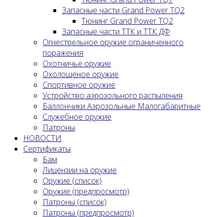
Запасные части Grand Power TQ2
Тюнинг Grand Power TQ2
Запасные части ТТК и ТТК ДФ
Огнестрельное оружие ограниченного
поражения
Охотничье оружие
Охолощеное оружие
Спортивное оружие
Устройство аэрозольного распыления
Баллончики Аэрозольные Малогабаритные
Служебное оружие
Патроны
НОВОСТИ
Сертификаты
Бам
Лицензии на оружие
Оружие (список)
Оружие (предпросмотр)
Патроны (список)
Патроны (предпросмотр)