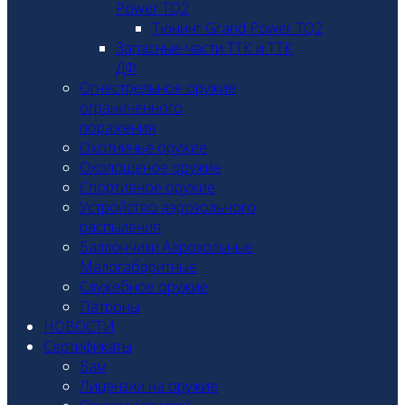
Power TQ2
Тюнинг Grand Power TQ2
Запасные части ТТК и ТТК
ДФ
Огнестрельное оружие
ограниченного
поражения
Охотничье оружие
Охолощеное оружие
Спортивное оружие
Устройство аэрозольного
распыления
Баллончики Аэрозольные
Малогабаритные
Служебное оружие
Патроны
НОВОСТИ
Сертификаты
Бам
Лицензии на оружие