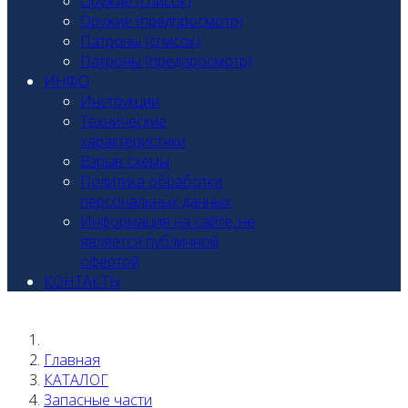
Оружие (список)
Оружие (предпросмотр)
Патроны (список)
Патроны (предпросмотр)
ИНФО
Инструкции
Технические
характеристики
Взрыв схемы
Политика обработки
персональных данных
Информация на сайте, не
является публичной
офертой
КОНТАКТЫ
Главная
КАТАЛОГ
Запасные части