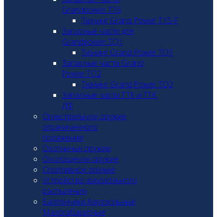
Grandpower T15
Тюнинг Grand Power T15-F
Запасные части для
Grandpower TQ1
Тюнинг Grand Power TQ1
Запасные части Grand
Power TQ2
Тюнинг Grand Power TQ2
Запасные части ТТК и ТТК
ДФ
Огнестрельное оружие
ограниченного
поражения
Охотничье оружие
Охолощеное оружие
Спортивное оружие
Устройство аэрозольного
распыления
Баллончики Аэрозольные
Малогабаритные