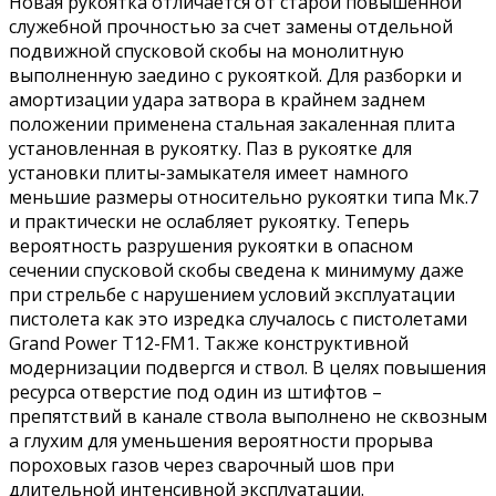
Новая рукоятка отличается от старой повышенной
служебной прочностью за счет замены отдельной
подвижной спусковой скобы на монолитную
выполненную заедино с рукояткой. Для разборки и
амортизации удара затвора в крайнем заднем
положении применена стальная закаленная плита
установленная в рукоятку. Паз в рукоятке для
установки плиты-замыкателя имеет намного
меньшие размеры относительно рукоятки типа Мк.7
и практически не ослабляет рукоятку. Теперь
вероятность разрушения рукоятки в опасном
сечении спусковой скобы сведена к минимуму даже
при стрельбе с нарушением условий эксплуатации
пистолета как это изредка случалось с пистолетами
Grand Power Т12-FM1. Также конструктивной
модернизации подвергся и ствол. В целях повышения
ресурса отверстие под один из штифтов –
препятствий в канале ствола выполнено не сквозным
а глухим для уменьшения вероятности прорыва
пороховых газов через сварочный шов при
длительной интенсивной эксплуатации.