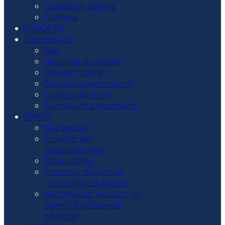
Служебное оружие
Патроны
НОВОСТИ
Сертификаты
Бам
Лицензии на оружие
Оружие (список)
Оружие (предпросмотр)
Патроны (список)
Патроны (предпросмотр)
ИНФО
Инструкции
Технические
характеристики
Взрыв схемы
Политика обработки
персональных данных
Информация на сайте, не
является публичной
офертой