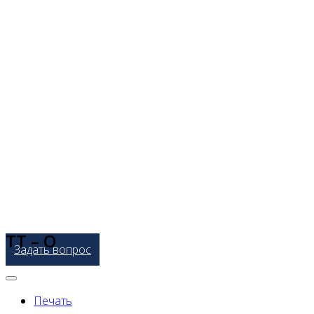
ТТ – О
Задать вопрос
Печать