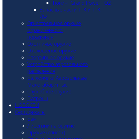
Тюнинг Grand Power TQ2
Запасные части ТТК и ТТК
ДФ
Огнестрельное оружие
ограниченного
поражения
Охотничье оружие
Охолощеное оружие
Спортивное оружие
Устройство аэрозольного
распыления
Баллончики Аэрозольные
Малогабаритные
Служебное оружие
Патроны
НОВОСТИ
Сертификаты
Бам
Лицензии на оружие
Оружие (список)