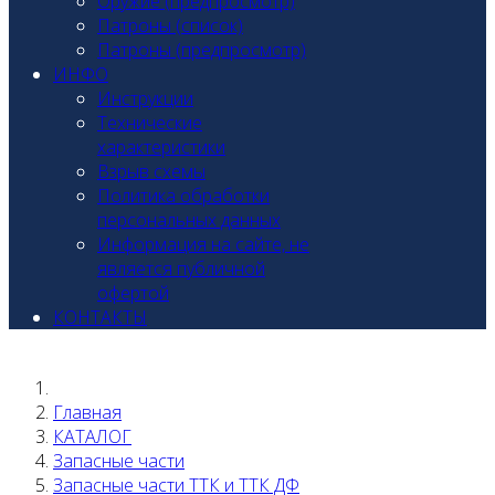
Оружие (предпросмотр)
Патроны (список)
Патроны (предпросмотр)
ИНФО
Инструкции
Технические
характеристики
Взрыв схемы
Политика обработки
персональных данных
Информация на сайте, не
является публичной
офертой
КОНТАКТЫ
Главная
КАТАЛОГ
Запасные части
Запасные части ТТК и ТТК ДФ