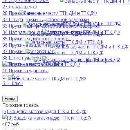
26 Спусковой крючок
27 Левая щечка
28 Правая щечка
32 Штифт пружины затворной задержки
33 Пружинный фиксатор затворной задержки
34 Направляющая возвратной пружины
35 Пружина спускового крючка
36 Пружина защелки магазина
37 Пружина возвратная
38 Штифт ударника
39 Пружина выбрасывателя
40 Пружина ударника
Б.Н. Ёрш
Б.Н. Ключ
Похожие товары
[3] Защелка магазинадля ТТК и ТТК-ДФ
407 руб.