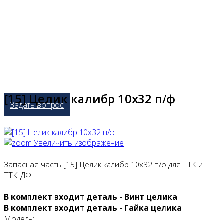
[15] Целик калибр 10х32 п/ф
Задать вопрос
Увеличить изображение
Запасная часть [15] Целик калибр 10х32 п/ф для ТТК и
ТТК-ДФ
В комплект входит деталь - Винт целика
В комплект входит деталь - Гайка целика
Модель: