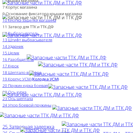
6 Крышка магазина
7 Корпус магазина
9 Основание фиксатора крышки магазина
10 Кнопка защелки магазина
11 Затвор для ТТК и ТТК-ДФ
12 Выбрасыватель
13 Штифт выбрасывателя
14 Ударник
15 Целик
16 Разобщитель
17 Курок
18 Шептало в сборе
19 Корпус УСМ
(Колодка УСМ)
20 Пружин курка боевая
22 Ось курка
23 Ось шептала
24 Упор боевой пружины
25 Затворная задержка