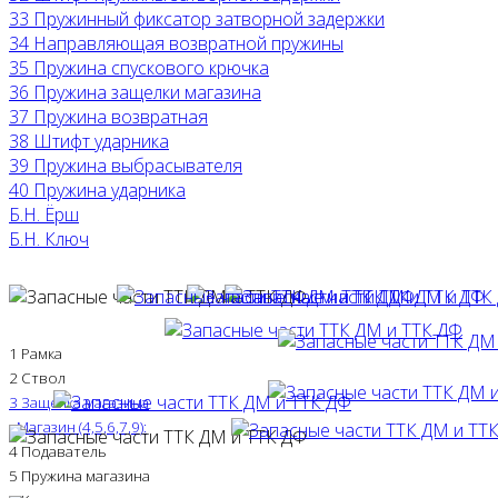
33 Пружинный фиксатор затворной задержки
34 Направляющая возвратной пружины
35 Пружина спускового крючка
36 Пружина защелки магазина
37 Пружина возвратная
38 Штифт ударника
39 Пружина выбрасывателя
40 Пружина ударника
Б.Н. Ёрш
Б.Н. Ключ
1 Рамка
2 Ствол
3 Защелка магазина
-
Магазин (4,5,6,7,9):
4 Подаватель
5 Пружина магазина