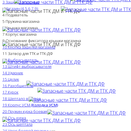
3 Защелка магазина
-
Магазин (4,5,6,7,9):
4 Подаватель
5 Пружина магазина
6 Крышка магазина
7 Корпус магазина
9 Основание фиксатора крышки магазина
10 Кнопка защелки магазина
11 Затвор для ТТК и ТТК-ДФ
12 Выбрасыватель
13 Штифт выбрасывателя
14 Ударник
15 Целик
16 Разобщитель
17 Курок
18 Шептало в сборе
19 Корпус УСМ
(Колодка УСМ)
20 Пружин курка боевая
22 Ось курка
23 Ось шептала
24 Упор боевой пружины