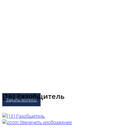
[16] Разобщитель
Задать вопрос
Увеличить изображение