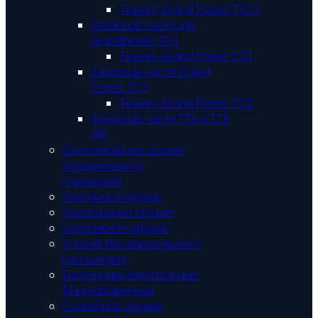
Тюнинг Grand Power T15-F
Запасные части для
Grandpower TQ1
Тюнинг Grand Power TQ1
Запасные части Grand
Power TQ2
Тюнинг Grand Power TQ2
Запасные части ТТК и ТТК
ДФ
Огнестрельное оружие
ограниченного
поражения
Охотничье оружие
Охолощеное оружие
Спортивное оружие
Устройство аэрозольного
распыления
Баллончики Аэрозольные
Малогабаритные
Служебное оружие