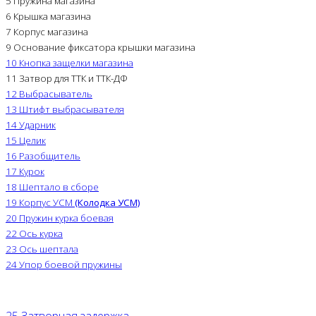
5 Пружина магазина
6 Крышка магазина
7 Корпус магазина
9 Основание фиксатора крышки магазина
10 Кнопка защелки магазина
11 Затвор для ТТК и ТТК-ДФ
12 Выбрасыватель
13 Штифт выбрасывателя
14 Ударник
15 Целик
16 Разобщитель
17 Курок
18 Шептало в сборе
19 Корпус УСМ
(Колодка УСМ)
20 Пружин курка боевая
22 Ось курка
23 Ось шептала
24 Упор боевой пружины
25 Затворная задержка