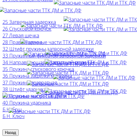
25 Затворная задержка
26 Спусковой крючок
27 Левая щечка
28 Правая щечка
32 Штифт пружины затворной задержки
33 Пружинный фиксатор затворной задержки
34 Направляющая возвратной пружины
35 Пружина спускового крючка
36 Пружина защелки магазина
37 Пружина возвратная
38 Штифт ударника
39 Пружина выбрасывателя
40 Пружина ударника
Б.Н. Ёрш
Б.Н. Ключ