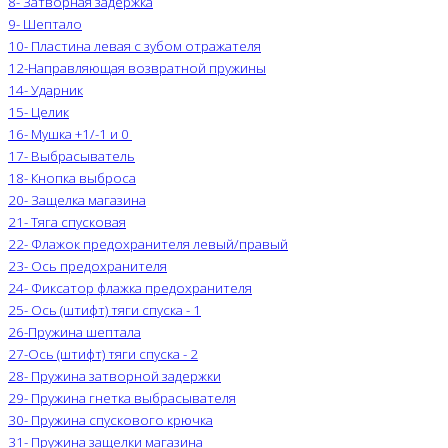
8- Затворная задержка
9- Шептало
10- Пластина левая с зубом отражателя
12-Направляющая возвратной пружины
14- Ударник
15- Целик
16- Мушка +1/-1 и 0
17- Выбрасыватель
18- Кнопка выброса
20- Защелка магазина
21- Тяга спусковая
22- Флажок предохранителя левый/правый
23- Ось предохранителя
24- Фиксатор флажка предохранителя
25- Ось (штифт) тяги спуска - 1
26-Пружина шептала
27-Ось (штифт) тяги спуска - 2
28- Пружина затворной задержки
29- Пружина гнетка выбрасывателя
30- Пружина спускового крючка
31- Пружина защелки магазина