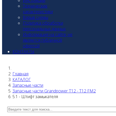
Инструкции
Технические
характеристики
Взрыв схемы
Политика обработки
персональных данных
Информация на сайте, не
является публичной
офертой
КОНТАКТЫ
Главная
КАТАЛОГ
Запасные части
Запасные части Grandpower T12 - T12 FM2
5.1 - Штифт замыкателя