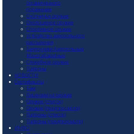
ограниченного
поражения
Охотничье оружие
Охолощеное оружие
Спортивное оружие
Устройство аэрозольного
распыления
Баллончики Аэрозольные
Малогабаритные
Служебное оружие
Патроны
НОВОСТИ
Сертификаты
Бам
Лицензии на оружие
Оружие (список)
Оружие (предпросмотр)
Патроны (список)
Патроны (предпросмотр)
ИНФО