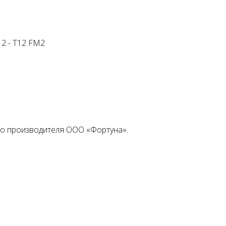
12 - T12 FM2
ого производителя ООО «Фортуна».