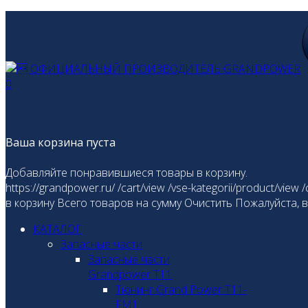
0
Ваша корзина пуста
Добавляйте понравившиеся товары в корзину.
https://grandpower.ru/
/cart/view
/vse-kategorii/product/view
/
в корзину
Всего товаров
на сумму
Очистить
Пожалуйста, 
КАТАЛОГ
Запасные части
Запасные части
Grandpower T11
Тюнинг Grand Power T11-
FM1