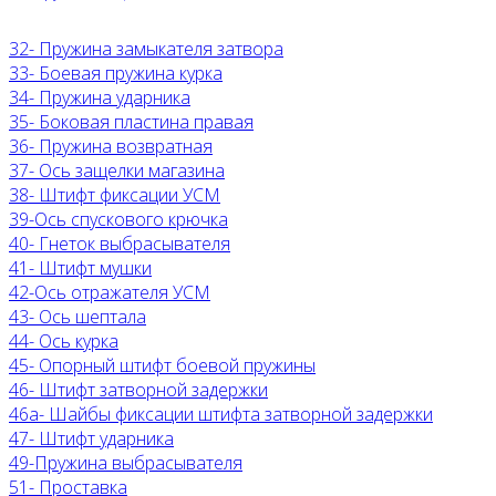
32- Пружина замыкателя затвора
33- Боевая пружина курка
34- Пружина ударника
35- Боковая пластина правая
36- Пружина возвратная
37- Ось защелки магазина
38- Штифт фиксации УСМ
39-Ось спускового крючка
40- Гнеток выбрасывателя
41- Штифт мушки
42-Ось отражателя УСМ
43- Ось шептала
44- Ось курка
45- Опорный штифт боевой пружины
46- Штифт затворной задержки
46а- Шайбы фиксации штифта затворной задержки
47- Штифт ударника
49-Пружина выбрасывателя
51- Проставка