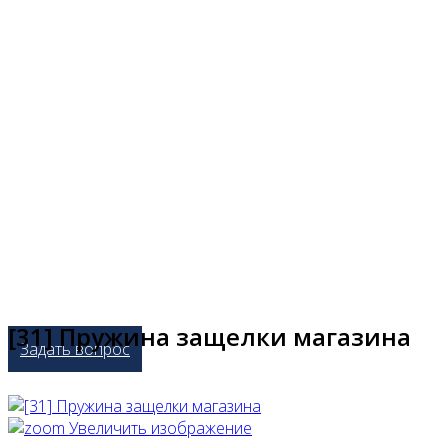
[31] Пружина защелки магазина
Задать вопрос
Увеличить изображение