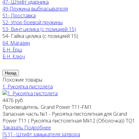
47- Штифт ударника
49-Пружина выбрасывателя
51- Проставка
52- Упор боевой пружины
53- Винт целика (с позицией 15)
54- Гайка целика (с позицией 15)
64. Магазин
Б.Н. Ёрш
Б.Н. Ключ
Похожие товары
1. Рукоятка пистолета
4476 руб.
Производитель:
Grand Power T11-FM1
Запасная часть №1 - Рукоятка пистолетная для Grand
Power T11 ( Рукоятка пистолетная Mk12 (Оболочка)) ТQ1
Заказать
Подробнее
[5.1] - Штифт замыкателя затвора