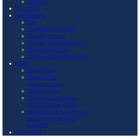
Патроны
НОВОСТИ
Сертификаты
Бам
Лицензии на оружие
Оружие (список)
Оружие (предпросмотр)
Патроны (список)
Патроны (предпросмотр)
ИНФО
Инструкции
Технические
характеристики
Взрыв схемы
Политика обработки
персональных данных
Информация на сайте, не
является публичной
офертой
КОНТАКТЫ