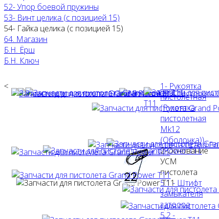
52- Упор боевой пружины
53- Винт целика (с позицией 15)
54- Гайка целика (с позицией 15)
64. Магазин
Б.Н. Ёрш
Б.Н. Ключ
<
1- Рукоятка
пистолетная
(Рукоятка
пистолетная
Mk12
(Оболочка))
2-Основание
УСМ
пистолета
5.1 - Штифт
замыкателя
затоора
5.2 -