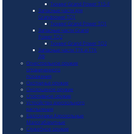
Тюнинг Grand Power T15-F
Запасные части для
Grandpower TQ1
Тюнинг Grand Power TQ1
Запасные части Grand
Power TQ2
Тюнинг Grand Power TQ2
Запасные части ТТК и ТТК
ДФ
Огнестрельное оружие
ограниченного
поражения
Охотничье оружие
Охолощеное оружие
Спортивное оружие
Устройство аэрозольного
распыления
Баллончики Аэрозольные
Малогабаритные
Служебное оружие