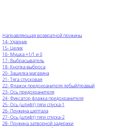
Направляющая возвратной пружины
14- Ударник
15- Целик
16- Мушка +1/1 и 0
17- Выбрасыватель
18- Кнопка выброса
20- Защелка магазина
21- Тяга спусковая
22- Флажок предохранителя лебый/правый
23- Ось предохранителя
24- Фиксатор флажка предохранителя
25- Ось (штифт) тяги спуска-1
26- Пружина шептала
27- Ось (штифт) тяги спуска-2
28- Пружина затворной задержки