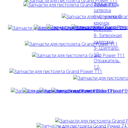
Замыкатель
затвора
6- Спусковой
крючок
7- Курок
8- Затворная
задержка
9- Шептало
10-
Отражатель
12-