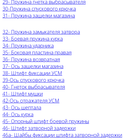
29- Пружина гнетка выбрасывателя
30-Пружина спускового крючка
31- Пружина защелки магазина
32- Пружина замыкателя затвора
33- Боевая пружина курка
34- Пружина ударника
35- Боковая пластина правая
36- Пружина возвратная
37- Ось защелки магазина
38- Штифт фиксации УСМ
39-Ось спускового крючка
40- Гнеток выбрасывателя
41- Штифт мушки
42-Ось отражателя УСМ
43- Ось шептала
44- Ось курка
45- Опорный штифт боевой пружины
46- Штифт затворной задержки
46а- Шайбы фиксации штифта затворной задержки