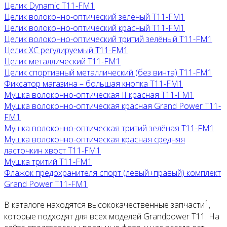
Целик Dynamic T11-FM1
Целик волоконно-оптический зелёный T11-FM1
Целик волоконно-оптический красный T11-FM1
Целик волоконно-оптический тритий зелёный T11-FM1
Целик ХС регулируемый T11-FM1
Целик металлический T11-FM1
Целик спортивный металлический (без винта) T11-FM1
Фиксатор магазина – большая кнопка T11-FM1
Мушка волоконно-оптическая II красная T11-FM1
Мушка волоконно-оптическая красная Grand Power T11-
FM1
Мушка волоконно-оптическая тритий зелёная T11-FM1
Мушка волоконно-оптическая красная средняя
ласточкин хвост T11-FM1
Мушка тритий T11-FM1
Флажок предохранителя спорт (левый+правый) комплект
Grand Power T11-FM1
1
В каталоге находятся высококачественные запчасти
,
которые подходят для всех моделей Grandpower T11. На