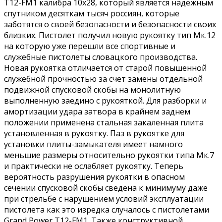
T12-FM1 калибра 10x28, который является надежным
спутником десяткам тысяч россиян, которые
заботятся о своей безопасности и безопасности своих
близких. Пистолет получил новую рукоятку тип Мк.12
на которую уже перешли все спортивные и
служебные пистолеты словацкого производства.
Новая рукоятка отличается от старой повышенной
служебной прочностью за счет замены отдельной
подвижной спусковой скобы на монолитную
выполненную заедино с рукояткой. Для разборки и
амортизации удара затвора в крайнем заднем
положении применена стальная закаленная плита
установленная в рукоятку. Паз в рукоятке для
установки плиты-замыкателя имеет намного
меньшие размеры относительно рукоятки типа Мк.7
и практически не ослабляет рукоятку. Теперь
вероятность разрушения рукоятки в опасном
сечении спусковой скобы сведена к минимуму даже
при стрельбе с нарушением условий эксплуатации
пистолета как это изредка случалось с пистолетами
Grand Power Т12-FM1. Также конструктивной