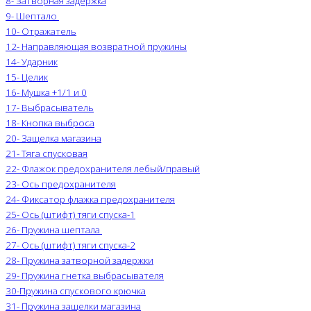
8- Затворная задержка
9- Шептало
10- Отражатель
12- Направляющая возвратной пружины
14- Ударник
15- Целик
16- Мушка +1/1 и 0
17- Выбрасыватель
18- Кнопка выброса
20- Защелка магазина
21- Тяга спусковая
22- Флажок предохранителя лебый/правый
23- Ось предохранителя
24- Фиксатор флажка предохранителя
25- Ось (штифт) тяги спуска-1
26- Пружина шептала
27- Ось (штифт) тяги спуска-2
28- Пружина затворной задержки
29- Пружина гнетка выбрасывателя
30-Пружина спускового крючка
31- Пружина защелки магазина