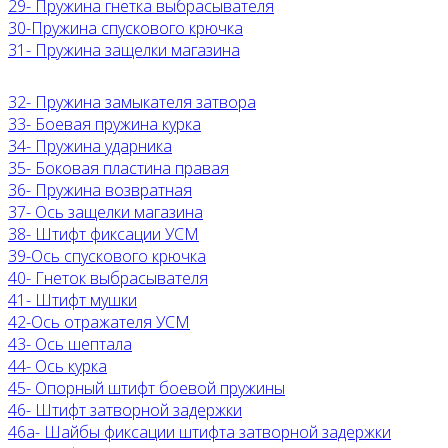
29- Пружина гнетка выбрасывателя
30-Пружина спускового крючка
31- Пружина защелки магазина
32- Пружина замыкателя затвора
33- Боевая пружина курка
34- Пружина ударника
35- Боковая пластина правая
36- Пружина возвратная
37- Ось защелки магазина
38- Штифт фиксации УСМ
39-Ось спускового крючка
40- Гнеток выбрасывателя
41- Штифт мушки
42-Ось отражателя УСМ
43- Ось шептала
44- Ось курка
45- Опорный штифт боевой пружины
46- Штифт затворной задержки
46а- Шайбы фиксации штифта затворной задержки