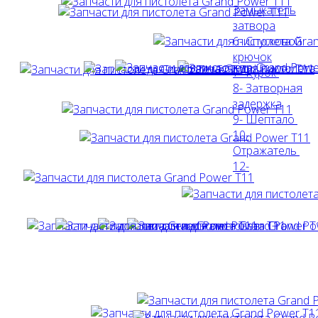
Замыкатель
затвора
6- Спусковой
крючок
7- Курок
8- Затворная
задержка
9- Шептало
10-
Отражатель
12-