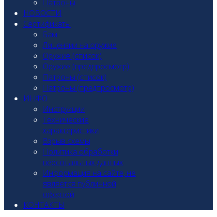
Патроны
НОВОСТИ
Сертификаты
Бам
Лицензии на оружие
Оружие (список)
Оружие (предпросмотр)
Патроны (список)
Патроны (предпросмотр)
ИНФО
Инструкции
Технические
характеристики
Взрыв схемы
Политика обработки
персональных данных
Информация на сайте, не
является публичной
офертой
КОНТАКТЫ