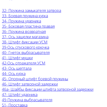
32- Пружина замыкателя затвора
33- Боевая пружина курка
34- Пружина ударника
35- Боковая пластина правая
36- Пружина возвратная
37- Ось защелки магазина
38- Штифт фиксации УСМ
39-Ось спускового крючка
40- Гнеток выбрасывателя
41- Штифт мушки
42-Ось отражателя УСМ
43- Ось шептала
44- Ось курка
45- Опорный штифт боевой пружины
46- Штифт затворной задержки
46а- Шайбы фиксации штифта затворной задержки
47- Штифт ударника
49-Пружина выбрасывателя
51- Проставка