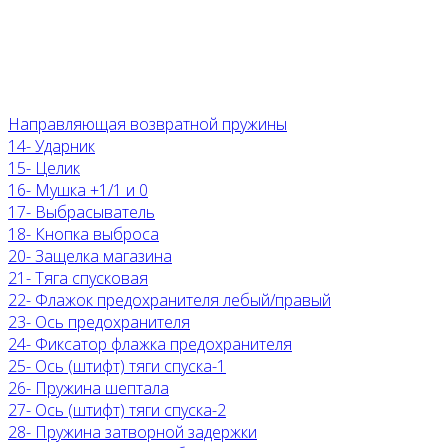
Направляющая возвратной пружины
14- Ударник
15- Целик
16- Мушка +1/1 и 0
17- Выбрасыватель
18- Кнопка выброса
20- Защелка магазина
21- Тяга спусковая
22- Флажок предохранителя лебый/правый
23- Ось предохранителя
24- Фиксатор флажка предохранителя
25- Ось (штифт) тяги спуска-1
26- Пружина шептала
27- Ось (штифт) тяги спуска-2
28- Пружина затворной задержки