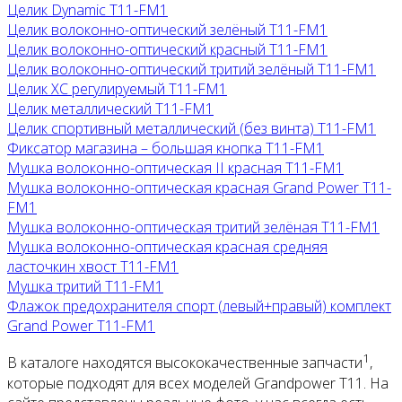
Целик Dynamic T11-FM1
Целик волоконно-оптический зелёный T11-FM1
Целик волоконно-оптический красный T11-FM1
Целик волоконно-оптический тритий зелёный T11-FM1
Целик ХС регулируемый T11-FM1
Целик металлический T11-FM1
Целик спортивный металлический (без винта) T11-FM1
Фиксатор магазина – большая кнопка T11-FM1
Мушка волоконно-оптическая II красная T11-FM1
Мушка волоконно-оптическая красная Grand Power T11-
FM1
Мушка волоконно-оптическая тритий зелёная T11-FM1
Мушка волоконно-оптическая красная средняя
ласточкин хвост T11-FM1
Мушка тритий T11-FM1
Флажок предохранителя спорт (левый+правый) комплект
Grand Power T11-FM1
1
В каталоге находятся высококачественные запчасти
,
которые подходят для всех моделей Grandpower T11. На