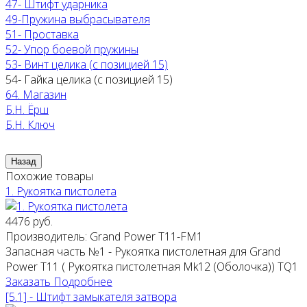
47- Штифт ударника
49-Пружина выбрасывателя
51- Проставка
52- Упор боевой пружины
53- Винт целика (с позицией 15)
54- Гайка целика (с позицией 15)
64. Магазин
Б.Н. Ёрш
Б.Н. Ключ
Похожие товары
1. Рукоятка пистолета
4476 руб.
Производитель:
Grand Power T11-FM1
Запасная часть №1 - Рукоятка пистолетная для Grand
Power T11 ( Рукоятка пистолетная Mk12 (Оболочка)) ТQ1
Заказать
Подробнее
[5.1] - Штифт замыкателя затвора