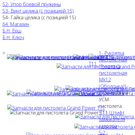
52- Упор боевой пружины
53- Винт целика (с позицией 15)
54- Гайка целика (с позицией 15)
64. Магазин
Б.Н. Ёрш
Б.Н. Ключ
<
1- Рукоятка
пистолетная
(Рукоятка
пистолетная
Mk12
(Оболочка))
2-Основание
УСМ
пистолета
5.1 - Штифт
замыкателя
затоора
5.2 -