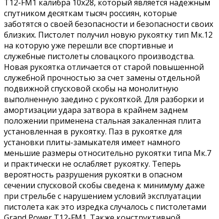
T12-FM1 калибра 10x28, который является надежным
спутником десяткам тысяч россиян, которые
заботятся о своей безопасности и безопасности своих
близких. Пистолет получил новую рукоятку тип Мк.12
на которую уже перешли все спортивные и
служебные пистолеты словацкого производства.
Новая рукоятка отличается от старой повышенной
служебной прочностью за счет замены отдельной
подвижной спусковой скобы на монолитную
выполненную заедино с рукояткой. Для разборки и
амортизации удара затвора в крайнем заднем
положении применена стальная закаленная плита
установленная в рукоятку. Паз в рукоятке для
установки плиты-замыкателя имеет намного
меньшие размеры относительно рукоятки типа Мк.7
и практически не ослабляет рукоятку. Теперь
вероятность разрушения рукоятки в опасном
сечении спусковой скобы сведена к минимуму даже
при стрельбе с нарушением условий эксплуатации
пистолета как это изредка случалось с пистолетами
Grand Power Т12-FM1. Также конструктивной