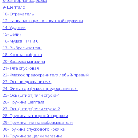
8- Затворная задержка
9- Шептало
10- Отражатель
12- Направляющая возвратной пружины
14- Ударник
15- Целик
16- Мушка +1/1 и 0
17- Выбрасыватель
18- Кнопка выброса
20- Защелка магазина
21- Тяга спусковая
22- Флажок предохранителя лебый/правый
23- Ось предохранителя
24- Фиксатор флажка предохранителя
25- Ось (штифт) тяги спуска-1
26- Пружина шептала
27- Ось (штифт) тяги спуска-2
28- Пружина затворной задержки
29- Пружина гнетка выбрасывателя
30-Пружина спускового крючка
31- Пружина защелки магазина