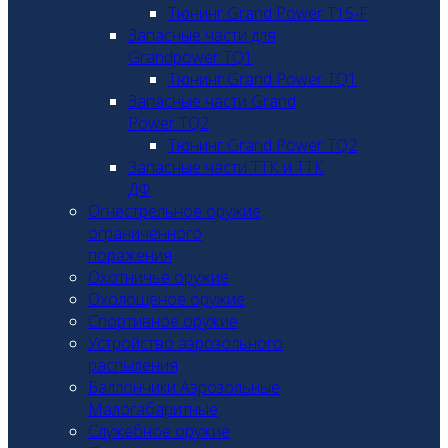
Тюнинг Grand Power T15-F
Запасные части для
Grandpower TQ1
Тюнинг Grand Power TQ1
Запасные части Grand
Power TQ2
Тюнинг Grand Power TQ2
Запасные части ТТК и ТТК
ДФ
Огнестрельное оружие
ограниченного
поражения
Охотничье оружие
Охолощеное оружие
Спортивное оружие
Устройство аэрозольного
распыления
Баллончики Аэрозольные
Малогабаритные
Служебное оружие