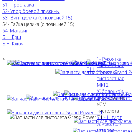
51- Проставка
52- Упор боевой пружины
53- Винт целика (с позицией 15)
54- Гайка целика (с позицией 15)
64. Магазин
Б.Н. Ёрш
Б.Н. Ключ
<
1- Рукоятка
пистолетная
(Рукоятка
пистолетная
Mk12
(Оболочка))
2-Основание
УСМ
пистолета
5.1 - Штифт
замыкателя
затоора