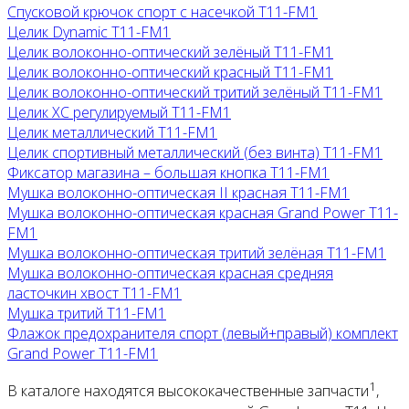
Спусковой крючок спорт с насечкой T11-FM1
Целик Dynamic T11-FM1
Целик волоконно-оптический зелёный T11-FM1
Целик волоконно-оптический красный T11-FM1
Целик волоконно-оптический тритий зелёный T11-FM1
Целик ХС регулируемый T11-FM1
Целик металлический T11-FM1
Целик спортивный металлический (без винта) T11-FM1
Фиксатор магазина – большая кнопка T11-FM1
Мушка волоконно-оптическая II красная T11-FM1
Мушка волоконно-оптическая красная Grand Power T11-
FM1
Мушка волоконно-оптическая тритий зелёная T11-FM1
Мушка волоконно-оптическая красная средняя
ласточкин хвост T11-FM1
Мушка тритий T11-FM1
Флажок предохранителя спорт (левый+правый) комплект
Grand Power T11-FM1
1
В каталоге находятся высококачественные запчасти
,