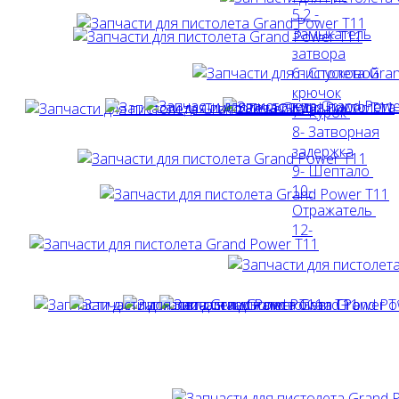
5.2 -
Замыкатель
затвора
6- Спусковой
крючок
7- Курок
8- Затворная
задержка
9- Шептало
10-
Отражатель
12-