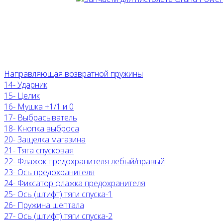
Направляющая возвратной пружины
14- Ударник
15- Целик
16- Мушка +1/1 и 0
17- Выбрасыватель
18- Кнопка выброса
20- Защелка магазина
21- Тяга спусковая
22- Флажок предохранителя лебый/правый
23- Ось предохранителя
24- Фиксатор флажка предохранителя
25- Ось (штифт) тяги спуска-1
26- Пружина шептала
27- Ось (штифт) тяги спуска-2