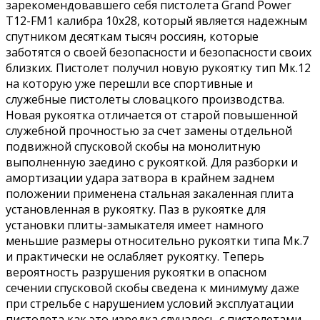
зарекомендовавшего себя пистолета Grand Power
T12-FM1 калибра 10x28, который является надежным
спутником десяткам тысяч россиян, которые
заботятся о своей безопасности и безопасности своих
близких. Пистолет получил новую рукоятку тип Мк.12
на которую уже перешли все спортивные и
служебные пистолеты словацкого производства.
Новая рукоятка отличается от старой повышенной
служебной прочностью за счет замены отдельной
подвижной спусковой скобы на монолитную
выполненную заедино с рукояткой. Для разборки и
амортизации удара затвора в крайнем заднем
положении применена стальная закаленная плита
установленная в рукоятку. Паз в рукоятке для
установки плиты-замыкателя имеет намного
меньшие размеры относительно рукоятки типа Мк.7
и практически не ослабляет рукоятку. Теперь
вероятность разрушения рукоятки в опасном
сечении спусковой скобы сведена к минимуму даже
при стрельбе с нарушением условий эксплуатации
пистолета как это изредка случалось с пистолетами