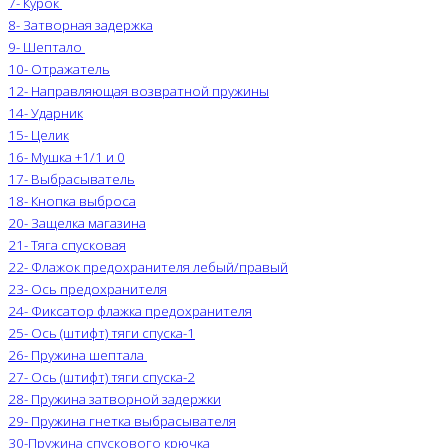
7- Курок
8- Затворная задержка
9- Шептало
10- Отражатель
12- Направляющая возвратной пружины
14- Ударник
15- Целик
16- Мушка +1/1 и 0
17- Выбрасыватель
18- Кнопка выброса
20- Защелка магазина
21- Тяга спусковая
22- Флажок предохранителя лебый/правый
23- Ось предохранителя
24- Фиксатор флажка предохранителя
25- Ось (штифт) тяги спуска-1
26- Пружина шептала
27- Ось (штифт) тяги спуска-2
28- Пружина затворной задержки
29- Пружина гнетка выбрасывателя
30-Пружина спускового крючка