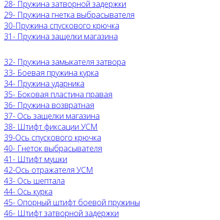
28- Пружина затворной задержки
29- Пружина гнетка выбрасывателя
30-Пружина спускового крючка
31- Пружина защелки магазина
32- Пружина замыкателя затвора
33- Боевая пружина курка
34- Пружина ударника
35- Боковая пластина правая
36- Пружина возвратная
37- Ось защелки магазина
38- Штифт фиксации УСМ
39-Ось спускового крючка
40- Гнеток выбрасывателя
41- Штифт мушки
42-Ось отражателя УСМ
43- Ось шептала
44- Ось курка
45- Опорный штифт боевой пружины
46- Штифт затворной задержки