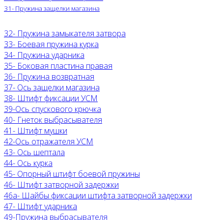
31- Пружина защелки магазина
32- Пружина замыкателя затвора
33- Боевая пружина курка
34- Пружина ударника
35- Боковая пластина правая
36- Пружина возвратная
37- Ось защелки магазина
38- Штифт фиксации УСМ
39-Ось спускового крючка
40- Гнеток выбрасывателя
41- Штифт мушки
42-Ось отражателя УСМ
43- Ось шептала
44- Ось курка
45- Опорный штифт боевой пружины
46- Штифт затворной задержки
46а- Шайбы фиксации штифта затворной задержки
47- Штифт ударника
49-Пружина выбрасывателя