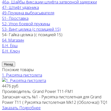
46а- Шайбы фиксации штифта затворной задержки
47- Штифт ударника
49-Пружина выбрасывателя
51- Проставка
52- Упор боевой пружины
53- Винт целика (с позицией 15)
54- Гайка целика (с позицией 15)
64. Магазин
Б.Н. Ёрш
Б.Н. Ключ
Похожие товары
1. Рукоятка пистолета
4476 руб.
Производитель:
Grand Power T11-FM1
Запасная часть №1 - Рукоятка пистолетная для Grand
Power T11 ( Рукоятка пистолетная Mk12 (Оболочка)) ТQ1
Заказать
Подробнее