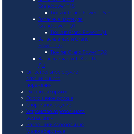
Grandpower T15
Тюнинг Grand Power T15-F
Запасные части для
Grandpower TQ1
Тюнинг Grand Power TQ1
Запасные части Grand
Power TQ2
Тюнинг Grand Power TQ2
Запасные части ТТК и ТТК
ДФ
Огнестрельное оружие
ограниченного
поражения
Охотничье оружие
Охолощеное оружие
Спортивное оружие
Устройство аэрозольного
распыления
Баллончики Аэрозольные
Малогабаритные