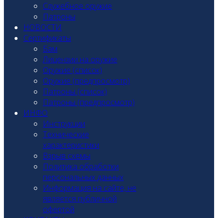
Служебное оружие
Патроны
НОВОСТИ
Сертификаты
Бам
Лицензии на оружие
Оружие (список)
Оружие (предпросмотр)
Патроны (список)
Патроны (предпросмотр)
ИНФО
Инструкции
Технические
характеристики
Взрыв схемы
Политика обработки
персональных данных
Информация на сайте, не
является публичной
офертой